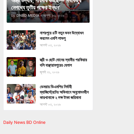
অস্ত্র উদ্ধার; পরিবার বলছে—‘সবকিছুর
নেপথ্যে তৃতীয় পক্ষের ইন্ধন’
by
DNBD MEDIA
-
আগস্ট ০৩, ২০২৬
নাগরপুরে ৪টি নতুন ভবন উদ্বোধন
করলেন এমপি লাভলু
আগস্ট ০৩, ২০২৬
স্ত্রী ও ছোট বোনের স্বামীর পরকিয়ার
বলি বাঞ্ছারামপুরের হেলাল
জুলাই ৩১, ২০২৬
ডেমরায় ডিএমপির নির্বাহী
ম্যাজিস্ট্রেটের অভিযানে অনুমোদনহীন
কারখানাকে ২ লক্ষ টাকা জরিমানা
আগস্ট ০৩, ২০২৬
Daily News BD Online