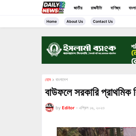
জাতীয়
রাজনীতি
বাণিজ্য
বাংল
Home
About Us
Contact Us
হোম
বাংলাদেশ
বাউফলে সরকারি প্রাথমিক ব
by
Editor
-
এপ্রিল ১৬, ২০২৩