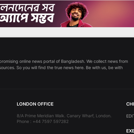
promising online news portal of Bangladesh. We collect news from
sources. So you will find the true news here. Be with us, be with
LONDON OFFICE
CHI
8/A Prime Meridian Walk. Canary Wharf, London.
EDI
Phone : +44 7597 597282
EX