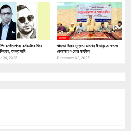
বাংলাদেশ
পিং কর্পোরেশনের কর্মকর্তাকে ঘিরে
খালেদা জিয়ার সুস্থতা কামনায় সীতাকুণ্ডে খতমে
ভিযোগ, তদন্ত দাবি
কোরআন ও দোয়া মাহফিল
 09, 2025
December 02, 2025