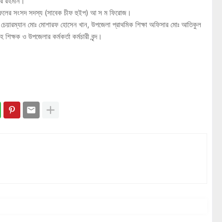
ুর রহমান।
বাউফলের সংসদ সদস্য (সাবেক চীফ হুইপ) আ স ম ফিরোজ।
চেয়ারম্যান মোঃ মোশারফ হোসেন খান, উপজেলা প্রাথমিক শিক্ষা অফিসার মোঃ আতিকুল
শিক্ষক ও উপজেলার কর্মকর্তা কর্মচারী বৃন্দ।