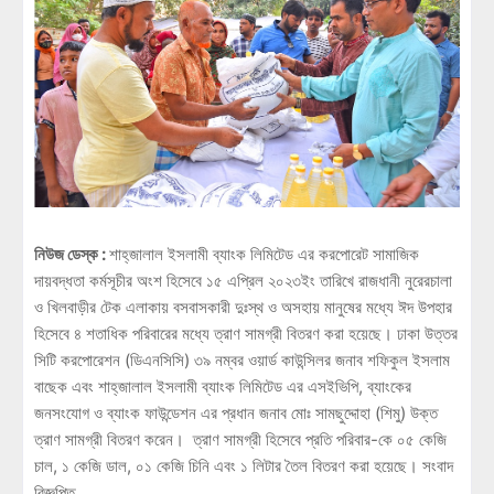
নিউজ ডেস্ক :
শাহ্‌জালাল ইসলামী ব্যাংক লিমিটেড এর করপোরেট সামাজিক
দায়বদ্ধতা কর্মসূচীর অংশ হিসেবে ১৫ এপ্রিল ২০২৩ইং তারিখে রাজধানী নুরেরচালা
ও খিলবাড়ীর টেক এলাকায় বসবাসকারী দুঃস্থ ও অসহায় মানুষের মধ্যে ঈদ উপহার
হিসেবে ৪ শতাধিক পরিবারের মধ্যে ত্রাণ সামগ্রী বিতরণ করা হয়েছে। ঢাকা উত্তর
সিটি করপোরেশন (ডিএনসিসি) ৩৯ নম্বর ওয়ার্ড কাউন্সিলর জনাব শফিকুল ইসলাম
বাছেক এবং শাহ্‌জালাল ইসলামী ব্যাংক লিমিটেড এর এসইভিপি, ব্যাংকের
জনসংযোগ ও ব্যাংক ফাউন্ডেশন এর প্রধান জনাব মোঃ সামছুদ্দোহা (শিমু) উক্ত
ত্রাণ সামগ্রী বিতরণ করেন। ত্রাণ সামগ্রী হিসেবে প্রতি পরিবার-কে ০৫ কেজি
চাল, ১ কেজি ডাল, ০১ কেজি চিনি এবং ১ লিটার তৈল বিতরণ করা হয়েছে। সংবাদ
বিজ্ঞপ্তি