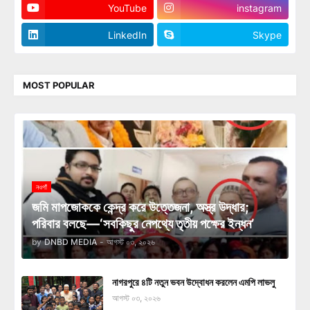
YouTube
instagram
LinkedIn
Skype
MOST POPULAR
নওগাঁ
জমি মাপজোককে কেন্দ্র করে উত্তেজনা, অস্ত্র উদ্ধার;
পরিবার বলছে—‘সবকিছুর নেপথ্যে তৃতীয় পক্ষের ইন্ধন’
by
DNBD MEDIA
-
আগস্ট ০৩, ২০২৬
নাগরপুরে ৪টি নতুন ভবন উদ্বোধন করলেন এমপি লাভলু
আগস্ট ০৩, ২০২৬