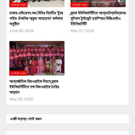
কর্পোরেট সংবাদ
কর্পোরেট সংবাদ
ঢাকায় এভিয়েশন.কম.বিডির দ্বিতীয় ‘ট্যুর
ব্র্যাক ইউনিভার্সিটিতে আন্তঃবিশ্ববিদ্যালয়
গাইড টেকনিক অ্যান্ড অপারেশন’ কর্মশালা
ফুটসাল টুর্নামেন্টে চ্যাম্পিয়ন বিজিএমইএ
অনুষ্ঠিত
ইউনিভার্সিটি
June 28, 2026
May 07, 2026
কর্পোরেট সংবাদ
আন্তর্জাতিক মিডওয়াইফ দিবসে ব্র্যাক
ইউনিভার্সিটিতে দক্ষ মিডওয়াইফ তৈরির
আহ্বান
May 06, 2026
একটি মন্তব্য পোস্ট করুন