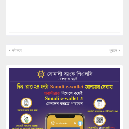
নবীনতর
পূর্বতন