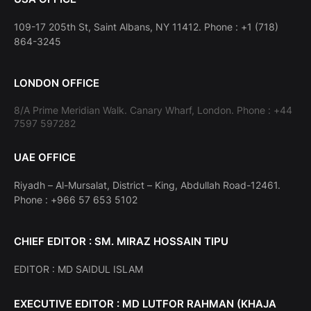
109-17 205th St, Saint Albans, NY 11412. Phone : +1 (718)
864-3245
LONDON OFFICE
8/A Prime Meridian Walk. Canary Wharf, London. Phone : +44
7597 597282
UAE OFFICE
Riyadh – Al-Mursalat, District – King, Abdullah Road-12461.
Phone : +966 57 653 5102
CHIEF EDITOR : SM. MIRAZ HOSSAIN TIPU
EDITOR : MD SAIDUL ISLAM
EXECUTIVE EDITOR : MD LUTFOR RAHMAN (KHAJA