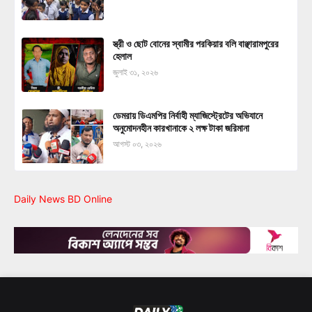
স্ত্রী ও ছোট বোনের স্বামীর পরকিয়ার বলি বাঞ্ছারামপুরের
হেলাল
জুলাই ৩১, ২০২৬
ডেমরায় ডিএমপির নির্বাহী ম্যাজিস্ট্রেটের অভিযানে
অনুমোদনহীন কারখানাকে ২ লক্ষ টাকা জরিমানা
আগস্ট ০৩, ২০২৬
Daily News BD Online