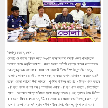
মিজানুর রহমান, ভোলা :
ভোলায় মে মাসের মাসিক আইন শৃঙ্খলা কমিটির সভা রবিবার জেলা প্রশাসকের
সম্মেলন কক্ষে অনুষ্ঠিত হয়েছে। সভায় প্রধান অতিথি বক্তব্য রাখেন ঊনসত্তরের
গনঅভ্যুত্থানের মহানায়ক, বাংলাদেশ আওয়ামীলীগের উপদেষ্টা মন্ডলীর সদস্য,
ভোলা-১ আসনের মাননীয় সংসদ সদস্য, জননেতা জনাব তোফায়েল আহমেদ এমপি
বলেন, ভোলা গ্যাসের উপর ভাসছে। পৃথিবীর বিভিন্ন জায়গায় ৮ টি কুপ খনন করলে
১ টি কুপে গ্যাস পাওয়া যায়। অন্যদিকে ভোলা ২ টি কুপ খনন করলে ১ টিতে মিলে
গ্যাস। ভোলাদত পর্যাপ্ত পরিমানে গ্যাস মওজুদ রয়েছে। এই গ্যাসের উপর ভিত্তি
করে ভোলা শিল্প কারখানা গড়ে উঠবে। ভোলা হবে বাংলাদেশের সিংগাপুর এবং শ্রেষ্ঠ
জেলা। ভোলা থেকে এই গ্যাস পাইপ লাইনে ঢাকা, বরিশাল, খুলনা নেয়া হবে।