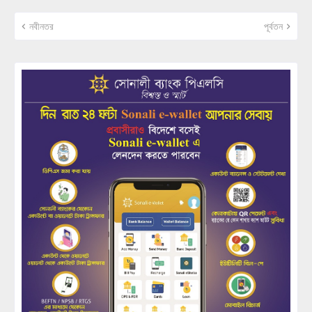
নবীনতর
পূর্বতন