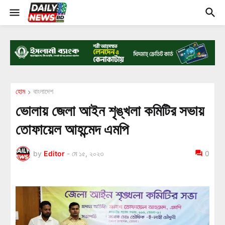
হোম
বাংলাদেশ
ভোলায় জেলা আইন শৃঙ্খলা কমিটির সভায়
তোফায়েল আহন্মেদ এমপি
by
Editor
-
মে ১৫, ২০২৩
0