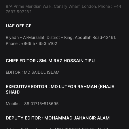
8/A Prime Meridian Walk. Canary Wharf, London. Phone : +44
7597 597282
UAE OFFICE
Riyadh – Al-Mursalat, District – King, Abdullah Road-12461.
Phone : +966 57 653 5102
CHIEF EDITOR : SM. MIRAZ HOSSAIN TIPU
EDITOR : MD SAIDUL ISLAM
EXECUTIVE EDITOR : MD LUTFOR RAHMAN (KHAJA
SHAH)
Mobile : +88 01715-818695
DEPUTY EDITOR : MOHAMMAD JAHANGIR ALAM