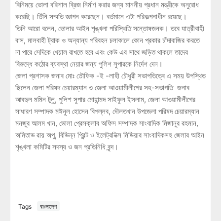
বিনিময়ে ভোলা বরিশাল ব্রিজ নির্মাণ করার জন্য মাননীয় প্রধান মন্ত্রীকে অনুরোধ
করেছি। তিঁনি সম্মতি জ্ঞাপন করেছেন। বর্তমানে এটা পরিকল্পনাধীন রয়েছে।
তিনি আরো বলেন, ভোলার আইন শৃঙ্খলা পরিস্থিতি সন্তোষজনক। তবে যাত্রীবাহী
বাস, মালবাহী ট্রাক ও অন্যান্য পরিবহন চলাকালে কোন প্রকার চাঁদাবাজির করতে
না পারে সেদিকে খেয়াল রাখতে হবে এবং কেউ এর সাথে জড়িত থাকলে তাদের
বিরুদ্ধে কঠোর ব্যবস্থা নেয়ার জন্য পুলিশ সুপারকে নির্দেশ দেন।
জেলা প্রশাসক জনাব মোঃ তৌফিক -ই -লাহী চৌধুরী সভাপতিত্বে এ সময় উপস্থিত
ছিলেন জেলা পরিষদ চেয়ারম্যান ও জেলা আওয়ামীলীগের সহ-সভাপতি জনাব
আবদুল মমিন টুলু, পুলিশ সুপার মোহান্মদ সাইফুল ইসলাম, জেলা আওয়ামীলীগের
সাধারণ সম্পাদক মঈনুল হোসেন বিপল্লব, দৌলতখান উপজেলা পরিষদ চেয়ারম্যান
মনজুর আলম খান, ভোলা প্রেসক্লাব অফিস সম্পাদক সাংবাদিক মিজানুর রহমান,
অমিতাভ রায় অপু, বিভিন্ন প্রিন্ট ও ইলেট্রনিক্স মিডিয়ার সাংবাদিকসহ জেলার আইন
শৃঙ্খলা কমিটির সদস্য ও জন প্রতিনিধি বৃন্দ।
Tags
বাংলাদেশ