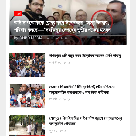
নওগাঁ
জমি মাপজোককে কেন্দ্র করে উত্তেজনা, অস্ত্র উদ্ধার;
পরিবার বলছে—‘সবকিছুর নেপথ্যে তৃতীয় পক্ষের ইন্ধন’
by
DNBD MEDIA
-
আগস্ট ০৩, ২০২৬
নাগরপুরে ৪টি নতুন ভবন উদ্বোধন করলেন এমপি লাভলু
আগস্ট ০৩, ২০২৬
ডেমরায় ডিএমপির নির্বাহী ম্যাজিস্ট্রেটের অভিযানে
অনুমোদনহীন কারখানাকে ২ লক্ষ টাকা জরিমানা
আগস্ট ০৩, ২০২৬
শেরপুরের ঝিনাইগাতীর বাতিয়াগাঁও গ্রামে রাস্তার জন্যে
জন দূর্ভোগ পোহাচ্ছে
জুন ০৬, ২০২৩