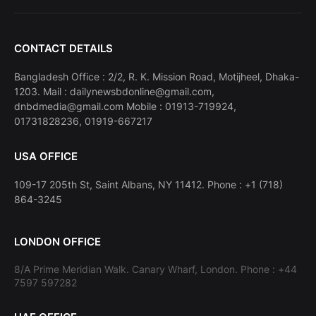
CONTACT DETAILS
Bangladesh Office : 2/2, R. K. Mission Road, Motijheel, Dhaka-
1203. Mail : dailynewsbdonline@gmail.com,
dnbdmedia@gmail.com Mobile : 01913-719924,
01731828236, 01919-667217
USA OFFICE
109-17 205th St, Saint Albans, NY 11412. Phone : +1 (718)
864-3245
LONDON OFFICE
8/A Prime Meridian Walk. Canary Wharf, London. Phone : +44
7597 597282