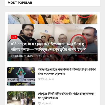
MOST POPULAR
নওগাঁ
জমি মাপজোককে কেন্দ্র করে উত্তেজনা, অস্ত্র উদ্ধার;
পরিবার বলছে—‘সবকিছুর নেপথ্যে তৃতীয় পক্ষের ইন্ধন’
by
DNBD MEDIA
-
আগস্ট ০৩, ২০২৬
নারায়ণগঞ্জে র‍্যাবের মাদক বিরোধী অভিযানে বিপুল পরিমাণ
মাদকসহ একজন গ্রেফতার
আগস্ট ০৫, ২০২৬
শেরপুরের ঝিনাইগাতীর বাতিয়াগাঁও গ্রামে রাস্তার জন্যে
জন দূর্ভোগ পোহাচ্ছে
জুন ০৬, ২০২৩