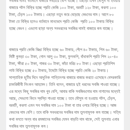
সবজির দামই বর্তমানে বাজারে সবচেয়ে বেশি যাচ্ছে। এছাড়া এখন মৌসুম না হওয়ায়
বাজারে পটল বিক্রি হচ্ছে প্রতি কেজি ১০০ টাকা, বরবটি ১২০ টাকা, করলা ১০০
টাকা, ঢেঁড়স ১০০ টাকায়। এছাড়া নতুন করে বেড়েছে বেগুনের দাম। আগে ৮০
টাকা তে বিক্রি হলেও বর্তমানে মানভেদে প্রতি কেজি প্রতি ১০০ টাকায় বিক্রি
হচ্ছে বেগুন। এগুলো ছাড়া অন্য সবধরনের সবজির দামই বাজারে কম যাচ্ছে।
বাজারে প্রতি কেজি ঝিঙা বিক্রি হচ্ছে ৬০ টাকায়, পেঁপে ৪০ টাকায়, শিম ৬০ টাকা,
মিষ্টি কুমড়া ৩০ টাকা, গোল আলু ৩০ টাকা, ফুলকপি, বাঁধাকপি প্রতি পিস ২০-৪০
টাকা, ক্ষীরা ৫০ টাকা, গাজর ৩০ টাকা, কাঁচা মরিচ ৮০ টাকা। এছাড়া প্রতিপিস
লাউ বিক্রি হচ্ছে ৫০ টাকায়, টমেটো বিক্রি হচ্ছে প্রতি কেজি ২০ টাকায়।
সাপ্তাহিক ছুটির দিনে আধুনিক শান্তিনগর বাজারে বাজার করতে এসেছেন বেসরকারি
চাকরিজীবী লিংকন আহমেদ। তিনি বলেন, বাজারে দুই ধরনের সবজি পাওয়া যাচ্ছে।
এর মধ্যে কিছু সবজির দাম খুব বেশি, আবার বাকি সবজিগুলোর দাম নাগালের মধ্যেই
আছে, সেগুলো কিনে স্বস্তি পাওয়া যাচ্ছে। তবে মৌসুম না হওয়ায় পটল, ঢেঁড়স,
বরবটি, করলা এমন সব সবজির দাম ১০০ টাকা বা তার ওপরে বিক্রি হচ্ছে। আজ
বেগুনের দাম বেশি। তবে বাকি সবধরনের সবজির দাম তুলনামূলক কম যাচ্ছে। সত্যি
কথা বলতে অন্য বার রমজানের সবজির যেমন বাড়তি দাম থাকে, সেই তুলনায় এবার
সবজির দাম তুলনামূলক কম।