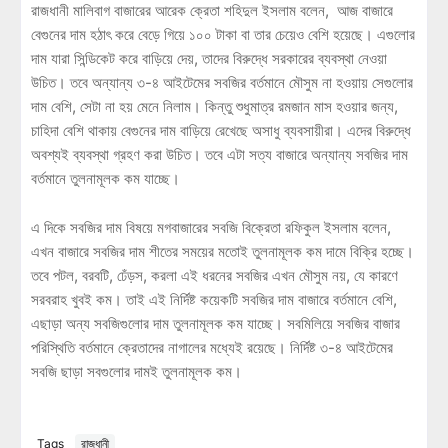
রাজধানী মালিবাগ বাজারের আরেক ক্রেতা শহিদুল ইসলাম বলেন, আজ বাজারে
বেগুনের দাম হঠাৎ করে বেড়ে গিয়ে ১০০ টাকা বা তার চেয়েও বেশি হয়েছে। এগুলোর
দাম যারা সিন্ডিকেট করে বাড়িয়ে দেয়, তাদের বিরুদ্ধে সরকারের ব্যবস্থা নেওয়া
উচিত। তবে অন্যান্য ৩-৪ আইটেমের সবজির বর্তমানে মৌসুম না হওয়ায় সেগুলোর
দাম বেশি, সেটা না হয় মেনে নিলাম। কিন্তু শুধুমাত্র রমজান মাস হওয়ার জন্য,
চাহিদা বেশি থাকায় বেগুনের দাম বাড়িয়ে রেখেছে অসাধু ব্যবসায়ীরা। এদের বিরুদ্ধে
অবশ্যই ব্যবস্থা গ্রহণ করা উচিত। তবে এটা সত্য বাজারে অন্যান্য সবজির দাম
বর্তমানে তুলনামূলক কম যাচ্ছে।
এ দিকে সবজির দাম বিষয়ে মগবাজারের সবজি বিক্রেতা রফিকুল ইসলাম বলেন,
এখন বাজারে সবজির দাম শীতের সময়ের মতোই তুলনামূলক কম দামে বিক্রি হচ্ছে।
তবে পটল, বরবটি, ঢেঁড়স, করলা এই ধরনের সবজির এখন মৌসুম নয়, যে কারণে
সরবরাহ খুবই কম। তাই এই নির্দিষ্ট কয়েকটি সবজির দাম বাজারে বর্তমানে বেশি,
এছাড়া অন্য সবজিগুলোর দাম তুলনামূলক কম যাচ্ছে। সবমিলিয়ে সবজির বাজার
পরিস্থিতি বর্তমানে ক্রেতাদের নাগালের মধ্যেই রয়েছে।‌ নির্দিষ্ট ৩-৪ আইটেমের
সবজি ছাড়া সবগুলোর দামই তুলনামূলক কম।
Tags
রাজধানী