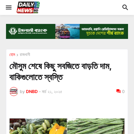
হোম
রাজধানী
মৌসুম শেষে কিছু সবজিতে বাড়তি দাম,
বাকিগুলোতে স্বস্তি
by
DNBD
-
মার্চ ২১, ২০২৫
0