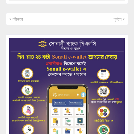
নবীনতর
পূর্বতন