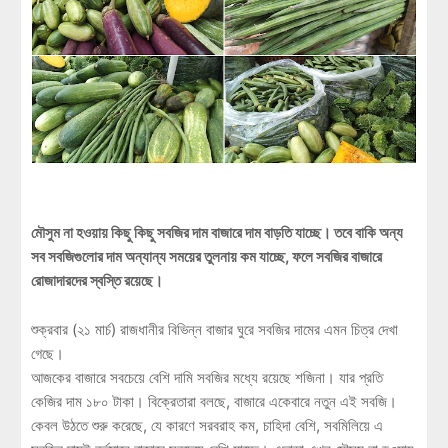
মৌসুম না হওয়ায় কিছু কিছু সবজির দাম বাজারে দাম বাড়তি যাচ্ছে। তবে বাকি অন্য
সব সবজিগুলোর দাম অন্যান্য সময়ের তুলনায় কম যাচ্ছে, ফলে সবজির বাজারে
রোজাদারদের স্বস্তি রয়েছে।
শুক্রবার (২১ মার্চ) রাজধানীর বিভিন্ন বাজার ঘুরে সবজির দামের এমন চিত্র দেখা
গেছে।
আজকের বাজারে সবচেয়ে বেশি দামি সবজির মধ্যে রয়েছে শজিনা। যার প্রতি
কেজির দাম ১৮০ টাকা। বিক্রেতারা বলছে, বাজারে একেবারে নতুন এই সবজি।
কেবল উঠতে শুরু করেছে, যে কারণে সরবরাহ কম, চাহিদা বেশি, সবমিলিয়ে এ