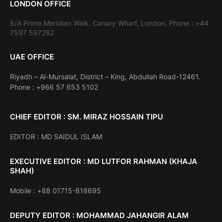
LONDON OFFICE
8/A Prime Meridian Walk. Canary Wharf, London. Phone : +44
7597 597282
UAE OFFICE
Riyadh – Al-Mursalat, District – King, Abdullah Road-12461.
Phone : +966 57 653 5102
CHIEF EDITOR : SM. MIRAZ HOSSAIN TIPU
EDITOR : MD SAIDUL ISLAM
EXECUTIVE EDITOR : MD LUTFOR RAHMAN (KHAJA
SHAH)
Mobile : +88 01715-818695
DEPUTY EDITOR : MOHAMMAD JAHANGIR ALAM