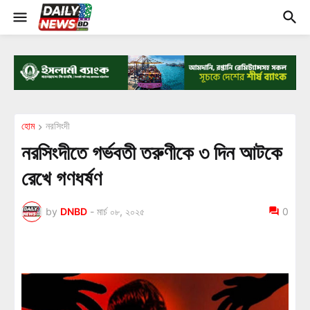
হোম
নরসিংদী
নরসিংদীতে গর্ভবতী তরুণীকে ৩ দিন আটকে
রেখে গণধর্ষণ
by
DNBD
-
মার্চ ০৮, ২০২৫
0