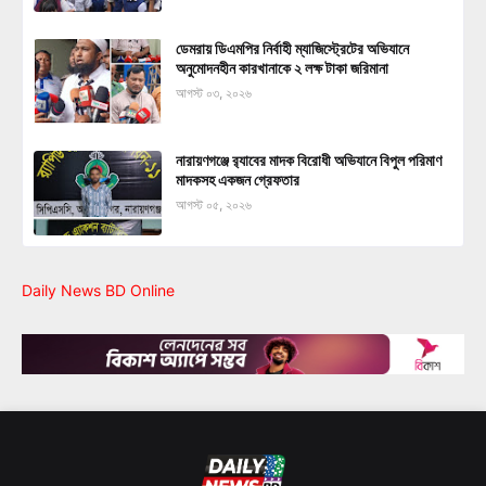
ডেমরায় ডিএমপির নির্বাহী ম্যাজিস্ট্রেটের অভিযানে
অনুমোদনহীন কারখানাকে ২ লক্ষ টাকা জরিমানা
আগস্ট ০৩, ২০২৬
নারায়ণগঞ্জে র‍্যাবের মাদক বিরোধী অভিযানে বিপুল পরিমাণ
মাদকসহ একজন গ্রেফতার
আগস্ট ০৫, ২০২৬
Daily News BD Online