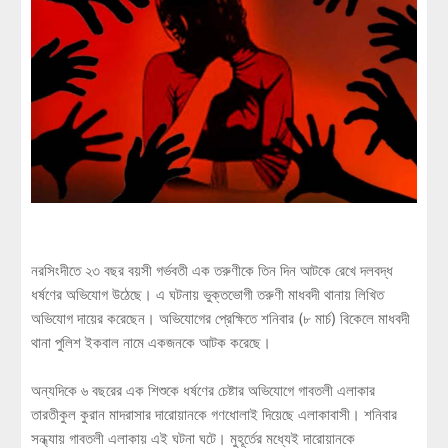
নরসিংদীতে ২৩ বছর বয়সী গর্ভবতী এক তরুণীকে তিন দিন আটকে রেখে দলবদ্ধ
ধর্ষণের অভিযোগ উঠেছে। এ ঘটনায় ভুক্তভোগী তরুণী মাধবদী থানায় লিখিত
অভিযোগ দায়ের করেছেন। অভিযোগের প্রেক্ষিতে শনিবার (৮ মার্চ) বিকেলে মাধবদী
থানা পুলিশ ইকবাল নামে একজনকে আটক করেছে।
অন্যদিকে ৬ বছরের এক শিশুকে ধর্ষণের চেষ্টার অভিযোগে গাবতলী এলাকার
তারতীকুল কুরান মাদরাসার দারোয়ানকে গণধোলাই দিয়েছে এলাকাবাসী। শনিবার
সন্ধ্যায় গাবতলী এলাকায় এই ঘটনা ঘটে। মুহূর্তের মধ্যেই দারোয়ানকে