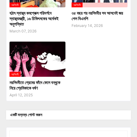
নরসিংদী
নরসিংদী
হঠাৎ স্বাস্থ্য কমপ্লেক্স পরিদর্শনে
৩৫ বছর পর নরসিংদীর সব আসনেই জয়
স্বাস্থ্যমন্ত্রী, ১৬ চিকিৎসকের অর্ধেকই
পেল বিএনপি
অনুপস্থিত
February 14, 2026
March 07, 2026
নরসিংদী
নরসিংদীতে প্রেমের ফাঁদে ফেলে বন্ধুকে
নিয়ে প্রেমিকাকে ধর্ষণ
April 12, 2025
একটি মন্তব্য পোস্ট করুন