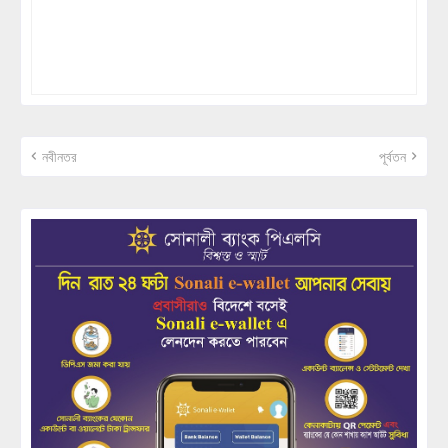
নবীনতর
পূর্বতন