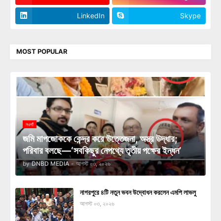
LinkedIn
Skype
MOST POPULAR
নওগাঁ
জমি মাপজোককে কেন্দ্র করে উত্তেজনা, অস্ত্র উদ্ধার;
পরিবার বলছে—‘সবকিছুর নেপথ্যে তৃতীয় পক্ষের ইন্ধন’
by
DNBD MEDIA
-
আগস্ট ০৩, ২০২৬
নাগরপুরে ৪টি নতুন ভবন উদ্বোধন করলেন এমপি লাভলু
আগস্ট ০৩, ২০২৬