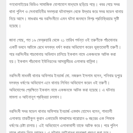
গণধোলাইয়ের ভিডিও সামাজিক যোগাযোগ মাধ্যমে ছড়িয়ে পড়ে। খবর পেয়ে সদর
থানা পুলিশ ও সেনাবাহিনীর সদস্যরা ঘটনাস্থল থেকে উদ্ধার করে সদর মডেল থানায়
নিয়ে আসে। মাগুরার পর নরসিংদীতে এমন ঘটনা জনমনে মিশ্র প্রতিক্রিয়ার সৃষ্টি
হয়েছে।
জানা গেছে, গত ১৯ ফেব্রুয়ারি থেকে ২১ তারিখ পর্যন্ত ওই তরুণীকে পাঁচদোনার
একটি ভবনে আটকে রেখে দলবদ্ধ ধর্ষণ করার অভিযোগ করেন ভুক্তভোগী তরুণী।
পরে নরসিংদীর পাচদোনায় অভিযান চালিয়ে ইকবাল নামে একজনকে আটক করা
হয়। ইকবাল পাঁচদোনা ইউনিয়নের আসমান্দীচর এলাকার বাসিন্দা।
নরসিংদী মাধবদী থানার অফিসার ইনচার্জ মো. নজরুল ইসলাম বলেন, শনিবার দুপুরে
দলবদ্ধ ধর্ষণের অভিযোগ এনে থানায় লিখিত অভিযোগ করেন ওই তরুণী।
অভিযোগের প্রেক্ষিতে ইকবাল নামে একজনকে আটক করা হয়েছে। এ ঘটনায়
মামলা ও আইনানুগ প্রক্রিয়া চলমান।
নরসিংদী সদর মডেল থানার অফিসার ইনচার্জ এমদাদ হোসেন বলেন, গাবতলী
এলাকায় তারতীকুল কুরান একাডেমি মাদরাসার দারোয়ান ৬ বছরের এক শিশুকে
ধর্ষণের চেষ্টা চালায়। এই অভিযোগে এলাকাবাসী তাকে আটক করে। পরে পুলিশ
তাকে থানায় নিয়ে আসেন। এ ঘটনায় আইনানুগ ব্যবস্থা গ্রহণ করা হবে।