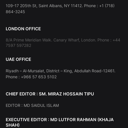
109-17 205th St, Saint Albans, NY 11412. Phone : +1 (718)
864-3245
LONDON OFFICE
8/A Prime Meridian Walk. Canary Wharf, London. Phone : +44
7597 597282
UAE OFFICE
Riyadh – Al-Mursalat, District – King, Abdullah Road-12461.
Phone : +966 57 653 5102
CHIEF EDITOR : SM. MIRAZ HOSSAIN TIPU
EDITOR : MD SAIDUL ISLAM
EXECUTIVE EDITOR : MD LUTFOR RAHMAN (KHAJA
SHAH)