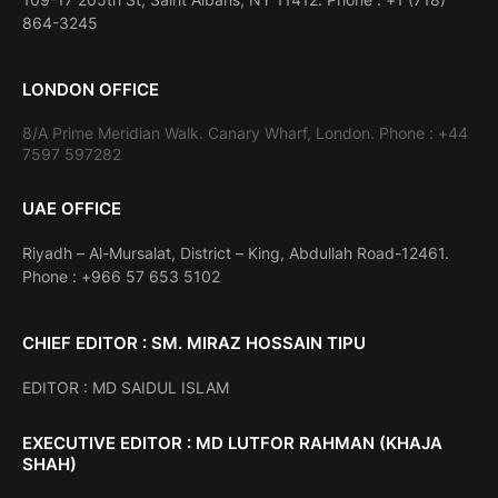
864-3245
LONDON OFFICE
8/A Prime Meridian Walk. Canary Wharf, London. Phone : +44
7597 597282
UAE OFFICE
Riyadh – Al-Mursalat, District – King, Abdullah Road-12461.
Phone : +966 57 653 5102
CHIEF EDITOR : SM. MIRAZ HOSSAIN TIPU
EDITOR : MD SAIDUL ISLAM
EXECUTIVE EDITOR : MD LUTFOR RAHMAN (KHAJA
SHAH)