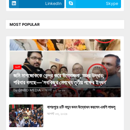
LinkedIn
Skype
MOST POPULAR
নওগাঁ
জমি মাপজোককে কেন্দ্র করে উত্তেজনা, অস্ত্র উদ্ধার;
পরিবার বলছে—‘সবকিছুর নেপথ্যে তৃতীয় পক্ষের ইন্ধন’
by
DNBD MEDIA
-
আগস্ট ০৩, ২০২৬
নাগরপুরে ৪টি নতুন ভবন উদ্বোধন করলেন এমপি লাভলু
আগস্ট ০৩, ২০২৬