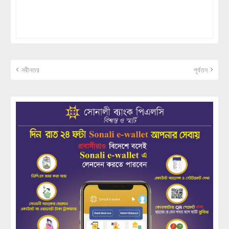
নবীনতর
পূর্বতন