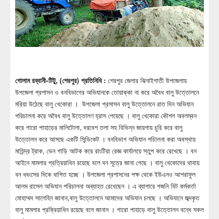
গোলাম রব্বানী-টিটু, (শেরপুর) প্রতিনিধি
:
শেরপুর জেলার ঝিনাইগাতী উপজেলায়
উপজেলা প্রশাসন ও বনবিভাগের অভিযানকে তোয়াক্কা না করে অবৈধ বালু উত্তোলনে
মরিয়া উঠেছে বালু খেকোরা । উপজেলা প্রসাসন বালু উত্তোলনে রাত দিন অভিযান
পরিচালনা করে অবৈধ বালু উত্তোলণ হ্রাস পেয়েছে । বালু খেকোরা কৌশল অবলম্বন
করে গারো পাহাড়ের মালিটোলা, দরবেশ তলা সহ বিভিন্ন জায়গায় চুরি করে বালু
উত্তোলন করে আসছে একটি সিন্ডিকেট । বনবিভাগ অভিযান পচিালনা করা অবস্থায়
মাহিন্দ্র ট্রাক, ভেন গাড়ি আটক করে রাংটিয়া রেজ্ঞ কার্যালয়ে স্তুপ করে রেখেছে । বন
আইনে মামলার প্রত্রিয়াধিন রয়েছে বলে বন সূত্রে জানা গেছে । বালু খেকোদের থাবায়
বন ধবংসের দিকে ধাপিত হচ্ছে । উপজেলা প্রশাসনের পক্ষ থেকে ইউএনও আশরাফুল
আলম রাসেল অভিযান পরিচালনা অব্যাহত রেখেছেন । এ ব্যাপারে গজনি বিট কর্মকর্তা
মোহাম্মদ সালেহিন জানান,বালু উত্তোলনে আমাদের অভিযান চলছে । অভিযানে জব্দকৃত
বালু মামলার প্রক্রিয়াধিন রয়েছে বলে জানান । গারো পাহাড়ে বালু উত্তোলন বন্ধে সকল