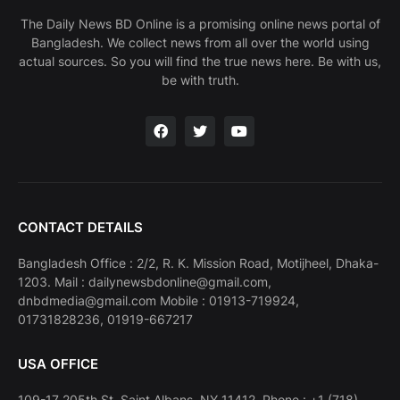
The Daily News BD Online is a promising online news portal of
Bangladesh. We collect news from all over the world using
actual sources. So you will find the true news here. Be with us,
be with truth.
CONTACT DETAILS
Bangladesh Office : 2/2, R. K. Mission Road, Motijheel, Dhaka-
1203. Mail : dailynewsbdonline@gmail.com,
dnbdmedia@gmail.com Mobile : 01913-719924,
01731828236, 01919-667217
USA OFFICE
109-17 205th St, Saint Albans, NY 11412. Phone : +1 (718)