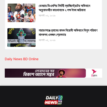
ডেমরায় ডিএমপির নির্বাহী ম্যাজিস্ট্রেটের অভিযানে
অনুমোদনহীন কারখানাকে ২ লক্ষ টাকা জরিমানা
আগস্ট ০৩, ২০২৬
নারায়ণগঞ্জে র‍্যাবের মাদক বিরোধী অভিযানে বিপুল পরিমাণ
মাদকসহ একজন গ্রেফতার
আগস্ট ০৫, ২০২৬
Daily News BD Online