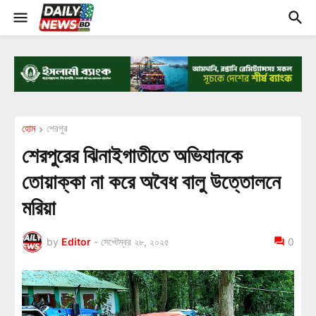
হোম
শেরপুর
শেরপুরের ঝিনাইগাতীতে অভিযানকে
তোয়াক্কা না করে অবৈধ বালু উত্তোলনে
মরিয়া
by
Editor
-
সেপ্টেম্বর ২৮, ২০২৫
0