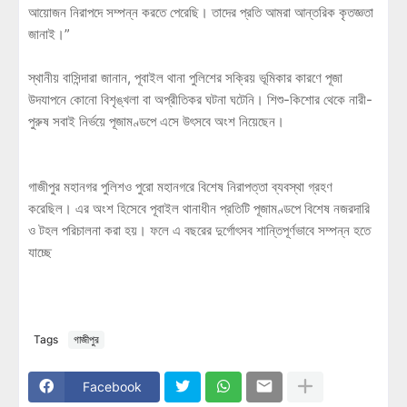
আয়োজন নিরাপদে সম্পন্ন করতে পেরেছি। তাদের প্রতি আমরা আন্তরিক কৃতজ্ঞতা
জানাই।”
স্থানীয় বাসিন্দারা জানান, পূবাইল থানা পুলিশের সক্রিয় ভূমিকার কারণে পূজা
উদযাপনে কোনো বিশৃঙ্খলা বা অপ্রীতিকর ঘটনা ঘটেনি। শিশু-কিশোর থেকে নারী-
পুরুষ সবাই নির্ভয়ে পূজামণ্ডপে এসে উৎসবে অংশ নিয়েছেন।
গাজীপুর মহানগর পুলিশও পুরো মহানগরে বিশেষ নিরাপত্তা ব্যবস্থা গ্রহণ
করেছিল। এর অংশ হিসেবে পূবাইল থানাধীন প্রতিটি পূজামণ্ডপে বিশেষ নজরদারি
ও টহল পরিচালনা করা হয়। ফলে এ বছরের দুর্গোৎসব শান্তিপূর্ণভাবে সম্পন্ন হতে
যাচ্ছে
Tags
গা‌জীপুর
Facebook