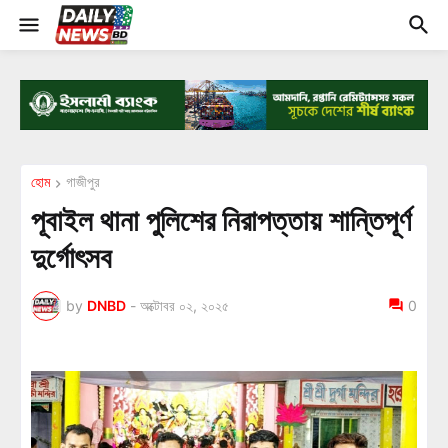
হোম
গা‌জীপুর
পূবাইল থানা পুলিশের নিরাপত্তায় শান্তিপূর্ণ
দুর্গোৎসব
by
DNBD
-
অক্টোবর ০২, ২০২৫
0