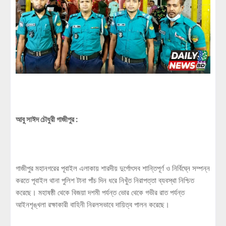
আবু সাঈদ চৌধুরী গাজীপুর :
গাজীপুর মহানগরের পূবাইল এলাকায় শারদীয় দুর্গোৎসব শান্তিপূর্ণ ও নির্বিঘ্নে সম্পন্ন
করতে পূবাইল থানা পুলিশ টানা পাঁচ দিন ধরে নিখুঁত নিরাপত্তা ব্যবস্থা নিশ্চিত
করেছে। মহাষষ্ঠী থেকে বিজয়া দশমী পর্যন্ত ভোর থেকে গভীর রাত পর্যন্ত
আইনশৃঙ্খলা রক্ষাকারী বাহিনী নিরলসভাবে দায়িত্ব পালন করেছে।