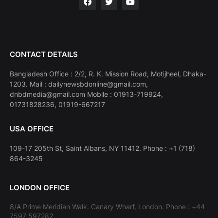
CONTACT DETAILS
Bangladesh Office : 2/2, R. K. Mission Road, Motijheel, Dhaka-
1203. Mail : dailynewsbdonline@gmail.com,
dnbdmedia@gmail.com Mobile : 01913-719924,
01731828236, 01919-667217
USA OFFICE
109-17 205th St, Saint Albans, NY 11412. Phone : +1 (718)
864-3245
LONDON OFFICE
8/A Prime Meridian Walk. Canary Wharf, London. Phone : +44
7597 597282