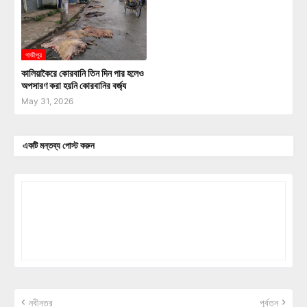
গা‌জীপুর
কালিয়াকৈরে কোরবানি তিন দিন পার হলেও
অপসারণ করা হয়নি কোরবানির বর্জ্য
May 31, 2026
একটি মন্তব্য পোস্ট করুন
নবীনতর
পূর্বতন