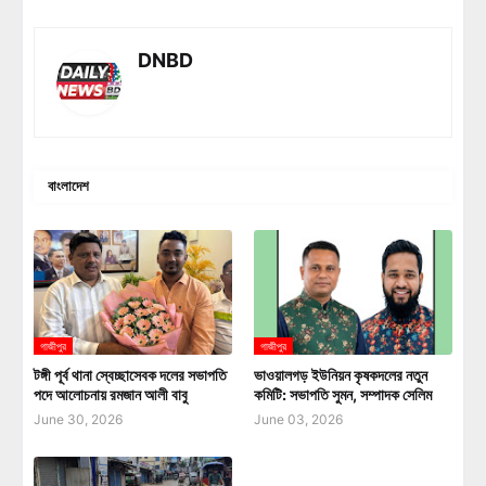
DNBD
বাংলাদেশ
গা‌জীপুর
গা‌জীপুর
টঙ্গী পূর্ব থানা স্বেচ্ছাসেবক দলের সভাপতি
ভাওয়ালগড় ইউনিয়ন কৃষকদলের নতুন
পদে আলোচনায় রমজান আলী বাবু
কমিটি: সভাপতি সুমন, সম্পাদক সেলিম
June 30, 2026
June 03, 2026