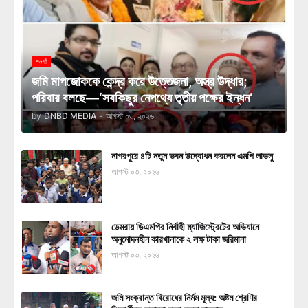
নওগাঁ
জমি মাপজোককে কেন্দ্র করে উত্তেজনা, অস্ত্র উদ্ধার;
পরিবার বলছে—‘সবকিছুর নেপথ্যে তৃতীয় পক্ষের ইন্ধন’
by
DNBD MEDIA
-
আগস্ট ০৩, ২০২৬
নাগরপুরে ৪টি নতুন ভবন উদ্বোধন করলেন এমপি লাভলু
আগস্ট ০৩, ২০২৬
ডেমরায় ডিএমপির নির্বাহী ম্যাজিস্ট্রেটের অভিযানে
অনুমোদনহীন কারখানাকে ২ লক্ষ টাকা জরিমানা
আগস্ট ০৩, ২০২৬
জমি সংক্রান্ত বিরোধের নির্মম মূল্য: অষ্টম শ্রেণির