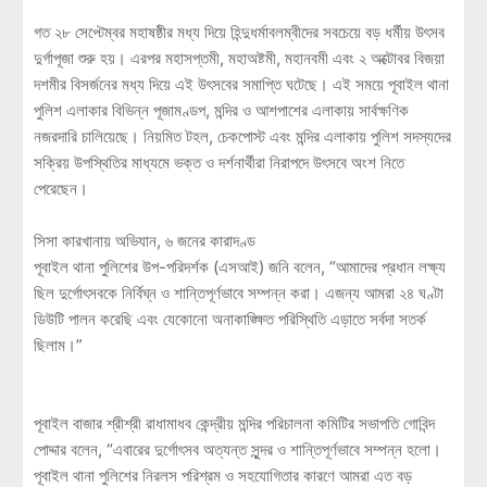
গত ২৮ সেপ্টেম্বর মহাষষ্ঠীর মধ্য দিয়ে হিন্দুধর্মাবলম্বীদের সবচেয়ে বড় ধর্মীয় উৎসব
দুর্গাপূজা শুরু হয়। এরপর মহাসপ্তমী, মহাঅষ্টমী, মহানবমী এবং ২ অক্টোবর বিজয়া
দশমীর বিসর্জনের মধ্য দিয়ে এই উৎসবের সমাপ্তি ঘটেছে। এই সময়ে পূবাইল থানা
পুলিশ এলাকার বিভিন্ন পূজামণ্ডপ, মন্দির ও আশপাশের এলাকায় সার্বক্ষণিক
নজরদারি চালিয়েছে। নিয়মিত টহল, চেকপোস্ট এবং মন্দির এলাকায় পুলিশ সদস্যদের
সক্রিয় উপস্থিতির মাধ্যমে ভক্ত ও দর্শনার্থীরা নিরাপদে উৎসবে অংশ নিতে
পেরেছেন।
সিসা কারখানায় অভিযান, ৬ জনের কারাদণ্ড
পূবাইল থানা পুলিশের উপ-পরিদর্শক (এসআই) জনি বলেন, “আমাদের প্রধান লক্ষ্য
ছিল দুর্গোৎসবকে নির্বিঘ্ন ও শান্তিপূর্ণভাবে সম্পন্ন করা। এজন্য আমরা ২৪ ঘণ্টা
ডিউটি পালন করেছি এবং যেকোনো অনাকাঙ্ক্ষিত পরিস্থিতি এড়াতে সর্বদা সতর্ক
ছিলাম।”
পূবাইল বাজার শ্রীশ্রী রাধামাধব কেন্দ্রীয় মন্দির পরিচালনা কমিটির সভাপতি গোবিন্দ
পোদ্দার বলেন, “এবারের দুর্গোৎসব অত্যন্ত সুন্দর ও শান্তিপূর্ণভাবে সম্পন্ন হলো।
পূবাইল থানা পুলিশের নিরলস পরিশ্রম ও সহযোগিতার কারণে আমরা এত বড়