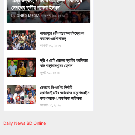
অস্ত্র উদ্ধার; পরিবার বলছে—‘সবকিছুর
নেপথ্যে তৃতীয় পক্ষের ইন্ধন’
by
DNBD MEDIA
-
আগস্ট ০৩, ২০২৬
নাগরপুরে ৪টি নতুন ভবন উদ্বোধন
করলেন এমপি লাভলু
আগস্ট ০৩, ২০২৬
স্ত্রী ও ছোট বোনের স্বামীর পরকিয়ার
বলি বাঞ্ছারামপুরের হেলাল
জুলাই ৩১, ২০২৬
ডেমরায় ডিএমপির নির্বাহী
ম্যাজিস্ট্রেটের অভিযানে অনুমোদনহীন
কারখানাকে ২ লক্ষ টাকা জরিমানা
আগস্ট ০৩, ২০২৬
Daily News BD Online