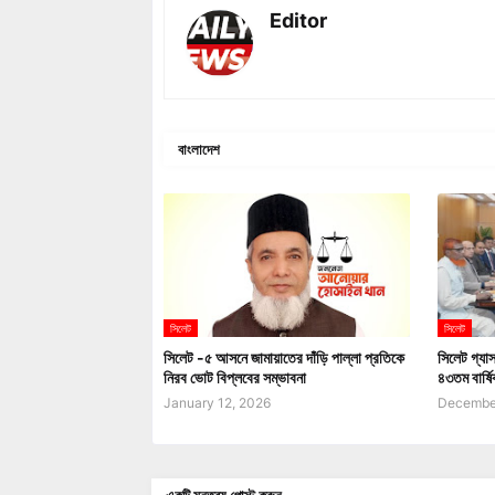
Editor
বাংলাদেশ
সিলেট
সিলেট
সিলেট -৫ আসনে জামায়াতের দাঁড়ি পাল্লা প্রতিকে
সিলেট গ্য
নিরব ভোট বিপ্লবের সম্ভাবনা
৪৩তম বার্ষি
January 12, 2026
December
একটি মন্তব্য পোস্ট করুন