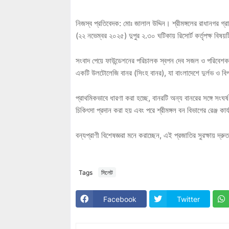
নিজস্ব প্রতিবেদক: মোঃ জালাল উদ্দিন। শ্রীমঙ্গলের রাধানগর 
(২২ নভেম্বর ২০২৫) দুপুর ২.৩০ ঘটিকায় রিসোর্ট কর্তৃপক্ষ বিষ
সংবাদ পেয়ে ফাউন্ডেশনের পরিচালক স্বপন দেব সজল ও পরিবেশকর্
একটি উলটোলেজি বানর (সিংহ বানর), যা বাংলাদেশে দুর্লভ ও বিপ
প্রাথমিকভাবে ধারণা করা হচ্ছে, বানরটি অন্য বানরের সঙ্গে সং
চিকিৎসা প্রদান করা হয় এবং পরে শ্রীমঙ্গল বন বিভাগের রেঞ্জ কা
বন্যপ্রাণী বিশেষজ্ঞরা মনে করাচ্ছেন, এই প্রজাতির সুরক্ষায় দ্
Tags
সিলেট
Facebook
Twitter