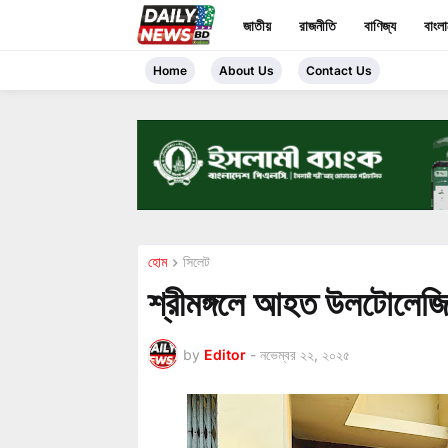
জাতীয়
রাজনীতি
বাণিজ্য
বাংল
Home
About Us
Contact Us
হোম
সিলেট
শ্রীমঙ্গলে আহত উলটোলেজি
by
Editor
-
নভেম্বর ২২, ২০২৫