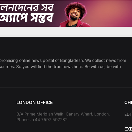
promising online news portal of Bangladesh. We collect news from
sources. So you will find the true news here. Be with us, be with
LONDON OFFICE
CHI
8/A Prime Meridian Walk. Canary Wharf, London.
EDI
Phone : +44 7597 597282
EX