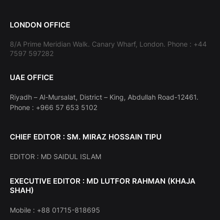
LONDON OFFICE
8/A Prime Meridian Walk. Canary Wharf, London. Phone : +44
7597 597282
UAE OFFICE
Riyadh – Al-Mursalat, District – King, Abdullah Road-12461.
Phone : +966 57 653 5102
CHIEF EDITOR : SM. MIRAZ HOSSAIN TIPU
EDITOR : MD SAIDUL ISLAM
EXECUTIVE EDITOR : MD LUTFOR RAHMAN (KHAJA
SHAH)
Mobile : +88 01715-818695