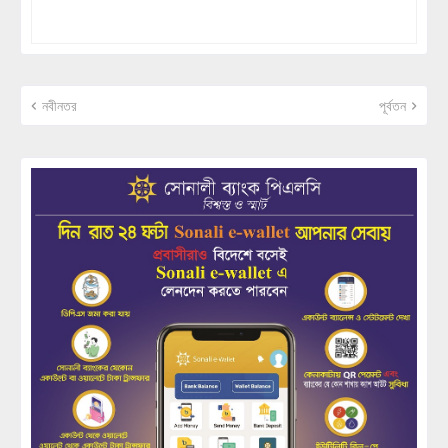
নবীনতর
পূর্বতন