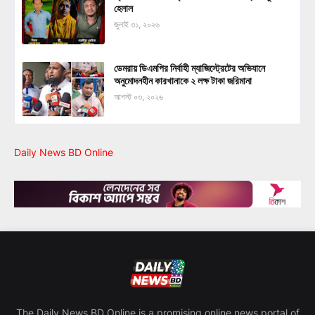
হেলাল
জুলাই ৩১, ২০২৬
ডেমরায় ডিএমপির নির্বাহী ম্যাজিস্ট্রেটের অভিযানে
অনুমোদনহীন কারখানাকে ২ লক্ষ টাকা জরিমানা
আগস্ট ০৩, ২০২৬
Daily News BD Online
The Daily News BD Online is a promising online news portal of