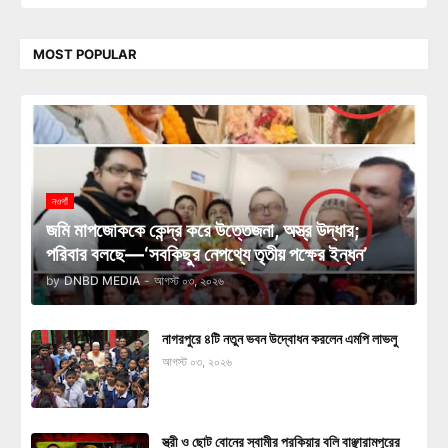
MOST POPULAR
নওগাঁ
জমি মাপজোককে কেন্দ্র করে উত্তেজনা, অস্ত্র উদ্ধার;
পরিবার বলছে—‘সবকিছুর নেপথ্যে তৃতীয় পক্ষের ইন্ধন’
by
DNBD MEDIA
-
আগস্ট ০৩, ২০২৬
নাগরপুরে ৪টি নতুন ভবন উদ্বোধন করলেন এমপি লাভলু
আগস্ট ০৩, ২০২৬
স্ত্রী ও ছোট বোনের স্বামীর পরকিয়ার বলি বাঞ্ছারামপুরের