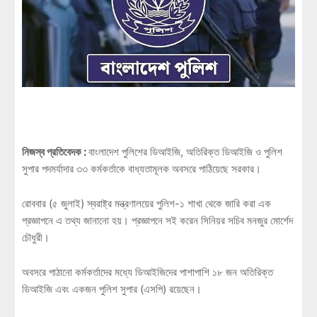
নিজস্ব প্রতিবেদক :
বাংলাদেশ পুলিশের ডিআইজি, অতিরিক্ত ডিআইজি ও পুলিশ
সুপার পদমর্যাদার ৩৩ কর্মকর্তাকে বাধ্যতামূলক অবসরে পাঠিয়েছে সরকার।
রোববার (৫ জুলাই) স্বরাষ্ট্র মন্ত্রণালয়ের পুলিশ-১ শাখা থেকে জারি করা এক
প্রজ্ঞাপনে এ তথ্য জানানো হয়। প্রজ্ঞাপনে সই করেন সিনিয়র সচিব মনজুর মোর্শেদ
চৌধুরী।
অবসরে পাঠানো কর্মকর্তাদের মধ্যে ডিআইজিদের পাশাপাশি ১৮ জন অতিরিক্ত
ডিআইজি এবং একজন পুলিশ সুপার (এসপি) রয়েছেন।