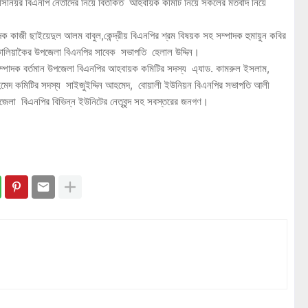
ে সিনিয়র বিএনপি নেতাদের নিয়ে বির্তকিত আহবায়ক কমিটি নিয়ে সকলের মতবাদ নিয়ে
দক কাজী ছাইয়েদুল আলম বাবুল,কেন্দ্রীয় বিএনপির শ্রম বিষয়ক সহ সম্পাদক হুমায়ুন কবির
ান, কালিয়াকৈর উপজেলা বিএনপির সাবেক সভাপতি হেলাল উদ্দিন।
্পাদক বর্তমান উপজেলা বিএনপির আহবায়ক কমিটির সদস্য এ্যাড. কামরুল ইসলাম,
হমেদ কমিটির সদস্য সাইজুইদ্দিন আহমেদ, বোয়ালী ইউনিয়ন বিএনপির সভাপতি আলী
জেলা বিএনপির বিভিন্ন ইউনিটের নেতৃবৃন্দ সহ সবস্তরের জনগণ।