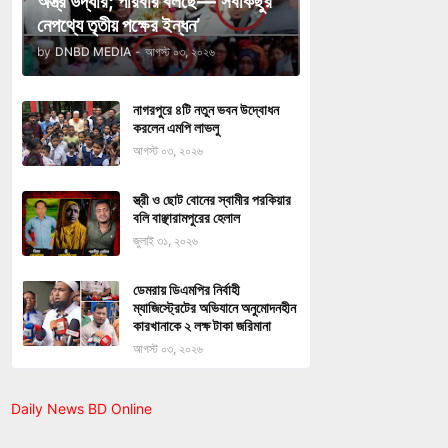
অস্ত্র উদ্ধার; পরিবার বলছে—‘সবকিছুর
নেপথ্যে তৃতীয় পক্ষের ইন্ধন’
by
DNBD MEDIA
-
আগস্ট ০৩, ২০২৬
নাগরপুরে ৪টি নতুন ভবন উদ্বোধন
করলেন এমপি লাভলু
আগস্ট ০৩, ২০২৬
স্ত্রী ও ছোট বোনের স্বামীর পরকিয়ার
বলি বাঞ্ছারামপুরের হেলাল
জুলাই ৩১, ২০২৬
ডেমরায় ডিএমপির নির্বাহী
ম্যাজিস্ট্রেটের অভিযানে অনুমোদনহীন
কারখানাকে ২ লক্ষ টাকা জরিমানা
আগস্ট ০৩, ২০২৬
Daily News BD Online