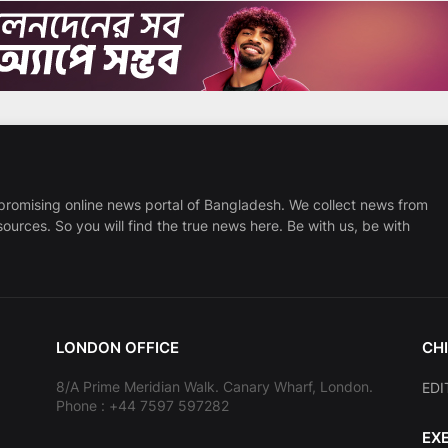
promising online news portal of Bangladesh. We collect news from
sources. So you will find the true news here. Be with us, be with
LONDON OFFICE
CHI
8/A Prime Meridian Walk. Canary Wharf, London.
EDI
Phone : +44 7597 597282
EX