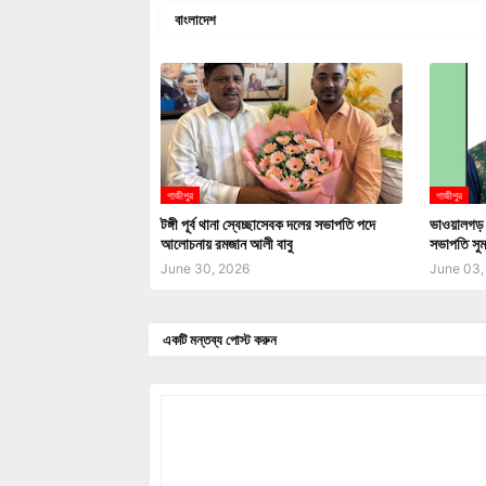
বাংলাদেশ
গা‌জীপুর
গা‌জীপুর
টঙ্গী পূর্ব থানা স্বেচ্ছাসেবক দলের সভাপতি পদে
ভাওয়ালগড়
আলোচনায় রমজান আলী বাবু
সভাপতি সুম
June 30, 2026
June 03,
একটি মন্তব্য পোস্ট করুন