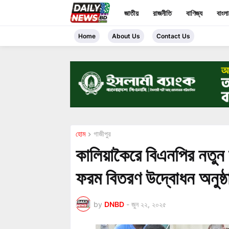
জাতীয়
রাজনীতি
বাণিজ্য
বাংল
Home
About Us
Contact Us
হোম
গা‌জীপুর
কালিয়াকৈরে বিএনপির নতুন 
ফরম বিতরণ উদ্বোধন অনুষ্ঠ
by
DNBD
-
জুন ২২, ২০২৫