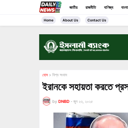
জাতীয়
রাজনীতি
বাণিজ্য
বাংল
Home
About Us
Contact Us
হোম
বিশ্ব সংবাদ
ইরানকে সহায়তা করতে প্রস্ত
by
DNBD
-
জুন ২৩, ২০২৫