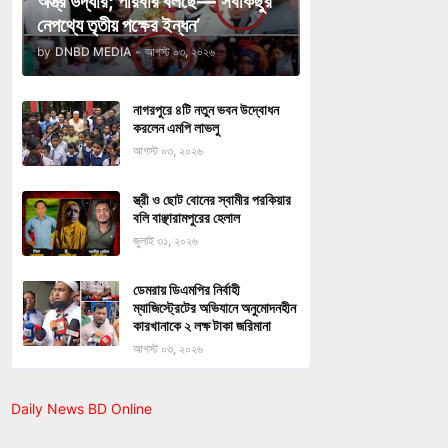
অস্ত্র উদ্ধার; পরিবার বলছে—‘সবকিছুর
নেপথ্যে তৃতীয় পক্ষের ইন্ধন’
by
DNBD MEDIA
-
আগস্ট ০৩, ২০২৬
নাগরপুরে ৪টি নতুন ভবন উদ্বোধন
করলেন এমপি লাভলু
আগস্ট ০৩, ২০২৬
স্ত্রী ও ছোট বোনের স্বামীর পরকিয়ার
বলি বাঞ্ছারামপুরের হেলাল
জুলাই ৩১, ২০২৬
ডেমরায় ডিএমপির নির্বাহী
ম্যাজিস্ট্রেটের অভিযানে অনুমোদনহীন
কারখানাকে ২ লক্ষ টাকা জরিমানা
আগস্ট ০৩, ২০২৬
Daily News BD Online