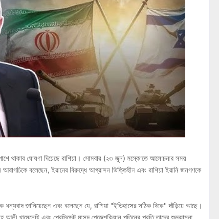
র পাশে থাকার ঘোষণা দিয়েছে রাশিয়া। সোমবার (২৩ জুন) মস্কোতে আলোচনার সময়
 আব্বাস আরাগচিকে বলেছেন, ইরানের বিরুদ্ধে আগ্রাসন ভিত্তিহীন এবং রাশিয়া ইরানি জনগণকে
ুতিনকে ধন্যবাদ জানিয়েছেন এবং বলেছেন যে, রাশিয়া "ইতিহাসের সঠিক দিকে" দাঁড়িয়ে আছে।
হ আলী খামেনেয়ি এবং প্রেসিডেন্ট মাসুদ পেজেশকিয়ান পুতিনের প্রতি তাদের শুভকামনা