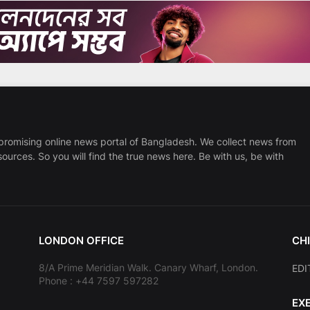
promising online news portal of Bangladesh. We collect news from
sources. So you will find the true news here. Be with us, be with
LONDON OFFICE
CHI
8/A Prime Meridian Walk. Canary Wharf, London.
EDI
Phone : +44 7597 597282
EX