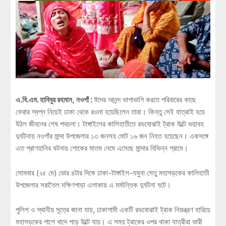
এ.বি.এম. হাবিবুর রহমান, নওগাঁ :
ঈদের আনন্দ ভাগাভাগি করতে পরিবারের কাছে
ফেরার স্বপ্ন নিয়েই ঢাকা থেকে রওনা হয়েছিলেন তারা। কিন্তু সেই যাত্রাই হয়ে
উঠল জীবনের শেষ পথচলা। টাঙ্গাইলের কালিহাতীতে রডবোঝাই ট্রাক উল্টে ভয়াবহ
দুর্ঘটনায় নওগাঁর মান্দা উপজেলার ১৩ জনসহ মোট ১৬ জন নিহত হয়েছেন। একসঙ্গে
এত প্রাণহানির ঘটনায় শোকের মাতম নেমে এসেছে মান্দার বিভিন্ন গ্রামে।
সোমবার (২৫ মে) ভোর ৪টার দিকে ঢাকা-টাঙ্গাইল-যমুনা সেতু মহাসড়কের কালিহাতী
উপজেলার সরাতৈল দক্ষিণপাড়া এলাকায় এ মর্মান্তিক দুর্ঘটনা ঘটে।
পুলিশ ও স্থানীয় সূত্রে জানা যায়, ঢাকাগামী একটি রডবোঝাই ট্রাক নিয়ন্ত্রণ হারিয়ে
মহাসড়কের পাশে খাদে পড়ে উল্টে যায়। এ সময় ট্রাকের ওপর থাকা যাত্রীরা ভারী