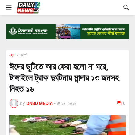
হোম
নওগাঁ
ঈদের ছুটিতে আর ফেরা হলো না ঘরে,
টাঙ্গাইলে ট্রাক দুর্ঘটনায় মান্দার ১৩ জনসহ
নিহত ১৬
by
DNBD MEDIA
-
মে ২৫, ২০২৬
0