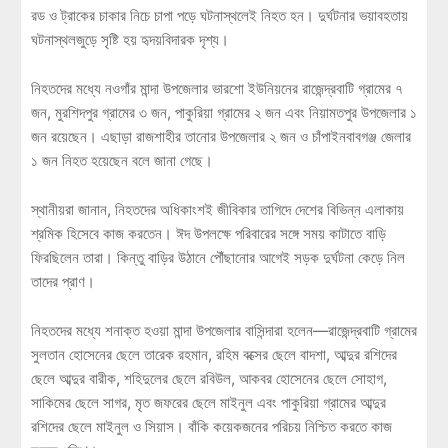
রড ও ট্রাকের চাকার নিচে চাপা পড়ে ঘটনাস্থলেই নিহত হন। দুর্ঘটনার ভয়াবহতায়
ঘটনাস্থলজুড়ে সৃষ্টি হয় হৃদয়বিদারক দৃশ্য।
নিহতদের মধ্যে নওগাঁর মান্দা উপজেলার ভারশো ইউনিয়নের রাজেন্দ্রবাটি গ্রামের ৭
জন, মুরশিদপুর গ্রামের ৩ জন, পাকুরিয়া গ্রামের ২ জন এবং নিয়ামতপুর উপজেলার ১
জন রয়েছেন। এছাড়া রাজশাহীর তানোর উপজেলার ২ জন ও চাঁপাইনবাবগঞ্জ জেলার
১ জন নিহত হয়েছেন বলে জানা গেছে।
স্থানীয়রা জানান, নিহতদের অধিকাংশই জীবিকার তাগিদে দেশের বিভিন্ন এলাকায়
শ্রমিক হিসেবে কাজ করতেন। ঈদ উপলক্ষে পরিবারের সঙ্গে সময় কাটাতে বাড়ি
ফিরছিলেন তারা। কিন্তু বাড়ির উঠানে পৌঁছানোর আগেই সড়ক দুর্ঘটনা কেড়ে নিল
তাদের প্রাণ।
নিহতদের মধ্যে শনাক্ত হওয়া মান্দা উপজেলার বাসিন্দারা হলেন—রাজেন্দ্রবাটি গ্রামের
সুলতান হোসেনের ছেলে তারেক রহমান, রহিম বক্সের ছেলে বাদশা, আব্দুর রশিদের
ছেলে আব্দুর বারীক, শহিদুলের ছেলে রবিউল, আকবর হোসেনের ছেলে সোহাগ,
সাকিমের ছেলে সাগর, মৃত জফরের ছেলে মাইনুল এবং পাকুরিয়া গ্রামের আব্দুর
রশিদের ছেলে মাইনুল ও সিয়াস। বাঁকি কয়েকজনের পরিচয় নিশ্চিত করতে কাজ