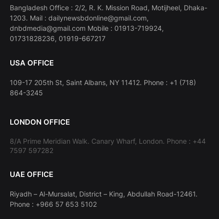
Bangladesh Office : 2/2, R. K. Mission Road, Motijheel, Dhaka-
1203. Mail : dailynewsbdonline@gmail.com,
dnbdmedia@gmail.com Mobile : 01913-719924,
01731828236, 01919-667217
USA OFFICE
109-17 205th St, Saint Albans, NY 11412. Phone : +1 (718)
864-3245
LONDON OFFICE
8/A Prime Meridian Walk. Canary Wharf, London. Phone : +44
7597 597282
UAE OFFICE
Riyadh – Al-Mursalat, District – King, Abdullah Road-12461.
Phone : +966 57 653 5102