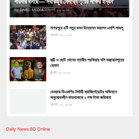
পরিবার বলছে—‘সবকিছুর নেপথ্যে তৃতীয় পক্ষের ইন্ধন’
by
DNBD MEDIA
-
আগস্ট ০৩, ২০২৬
নাগরপুরে ৪টি নতুন ভবন উদ্বোধন করলেন এমপি লাভলু
আগস্ট ০৩, ২০২৬
স্ত্রী ও ছোট বোনের স্বামীর পরকিয়ার বলি বাঞ্ছারামপুরের
হেলাল
জুলাই ৩১, ২০২৬
ডেমরায় ডিএমপির নির্বাহী ম্যাজিস্ট্রেটের অভিযানে
অনুমোদনহীন কারখানাকে ২ লক্ষ টাকা জরিমানা
আগস্ট ০৩, ২০২৬
Daily News BD Online