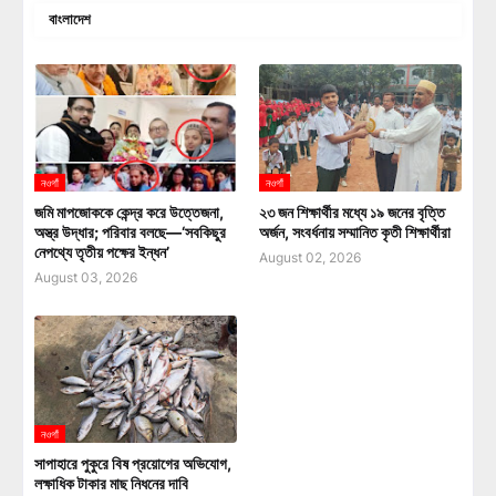
বাংলাদেশ
নওগাঁ
নওগাঁ
জমি মাপজোককে কেন্দ্র করে উত্তেজনা,
২৩ জন শিক্ষার্থীর মধ্যে ১৯ জনের বৃত্তি
অস্ত্র উদ্ধার; পরিবার বলছে—‘সবকিছুর
অর্জন, সংবর্ধনায় সম্মানিত কৃতী শিক্ষার্থীরা
নেপথ্যে তৃতীয় পক্ষের ইন্ধন’
August 02, 2026
August 03, 2026
নওগাঁ
সাপাহারে পুকুরে বিষ প্রয়োগের অভিযোগ,
লক্ষাধিক টাকার মাছ নিধনের দাবি