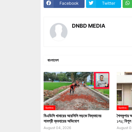
Facebook
Twitter
DNBD MEDIA
বাংলাদেশ
ঝিনাইদহ
ঝিনাইদহ
বিএডিসি খামারের আরসিসি সড়কে নিম্নমানের
শৈলকুপায় আ
সামগ্রী ব্যবহারের অভিযোগ
১৭১; বিপুল
August 04, 2026
August 0