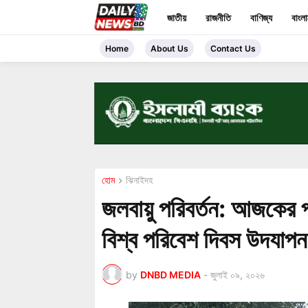
জাতীয়
রাজনীতি
বাণিজ্য
বাংল
Home
About Us
Contact Us
হোম
ঝিনাইদহ
জলবায়ু পরিবর্তন: আজকের প
বিশ্ব পরিবেশ দিবস উদযাপন
by
DNBD MEDIA
-
জুলাই ০৯, ২০২৬