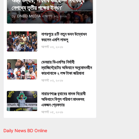
অস্ত্র উদ্ধার; পরিবার বলছে—‘সবকিছুর
নেপথ্যে তৃতীয় পক্ষের ইন্ধন’
by
DNBD MEDIA
-
আগস্ট ০৩, ২০২৬
নাগরপুরে ৪টি নতুন ভবন উদ্বোধন
করলেন এমপি লাভলু
আগস্ট ০৩, ২০২৬
ডেমরায় ডিএমপির নির্বাহী
ম্যাজিস্ট্রেটের অভিযানে অনুমোদনহীন
কারখানাকে ২ লক্ষ টাকা জরিমানা
আগস্ট ০৩, ২০২৬
নারায়ণগঞ্জে র‍্যাবের মাদক বিরোধী
অভিযানে বিপুল পরিমাণ মাদকসহ
একজন গ্রেফতার
আগস্ট ০৫, ২০২৬
Daily News BD Online