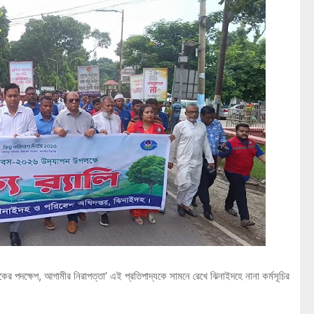
ের পদক্ষেপ, আগামীর নিরাপত্তা’ এই প্রতিপাদ্যকে সামনে রেখে ঝিনাইদহে নানা কর্মসূচির