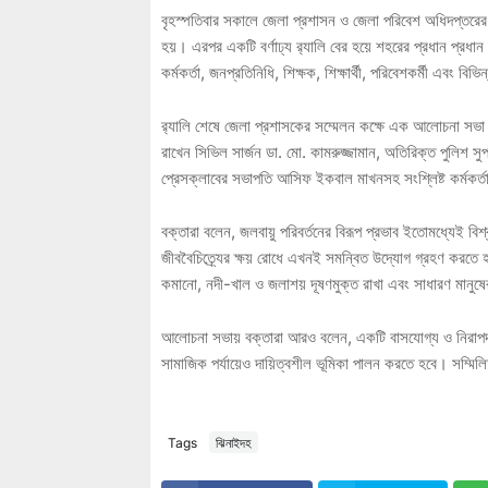
বৃহস্পতিবার সকালে জেলা প্রশাসন ও জেলা পরিবেশ অধিদপ্তরে
হয়। এরপর একটি বর্ণাঢ্য র‌্যালি বের হয়ে শহরের প্রধান প্রধা
কর্মকর্তা, জনপ্রতিনিধি, শিক্ষক, শিক্ষার্থী, পরিবেশকর্মী এবং 
র‌্যালি শেষে জেলা প্রশাসকের সম্মেলন কক্ষে এক আলোচনা সভা
রাখেন সিভিল সার্জন ডা. মো. কামরুজ্জামান, অতিরিক্ত পুলিশ 
প্রেসক্লাবের সভাপতি আসিফ ইকবাল মাখনসহ সংশ্লিষ্ট কর্মকর্ত
বক্তারা বলেন, জলবায়ু পরিবর্তনের বিরূপ প্রভাব ইতোমধ্যেই বিশ্বব
জীববৈচিত্র্যের ক্ষয় রোধে এখনই সমন্বিত উদ্যোগ গ্রহণ করতে হব
কমানো, নদী-খাল ও জলাশয় দূষণমুক্ত রাখা এবং সাধারণ মানুষের
আলোচনা সভায় বক্তারা আরও বলেন, একটি বাসযোগ্য ও নিরাপদ ভব
সামাজিক পর্যায়েও দায়িত্বশীল ভূমিকা পালন করতে হবে। সম্মিল
Tags
ঝিনাইদহ