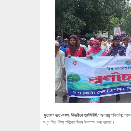
সুলতান আল এনাম, ঝিনাইদহ প্রতিনিধি :
‘জলবায়ু পরিবর্তন: আজক
মধ্য দিয়ে বিশ্ব পরিবেশ দিবস উদযাপন করা হয়েছে।