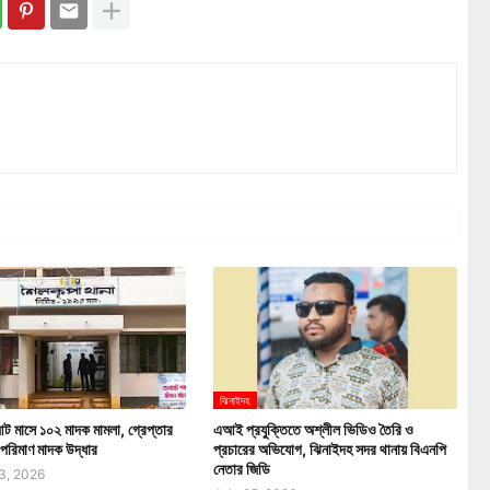
ঝিনাইদহ
ট মাসে ১০২ মাদক মামলা, গ্রেপ্তার
এআই প্রযুক্তিতে অশ্লীল ভিডিও তৈরি ও
 পরিমাণ মাদক উদ্ধার
প্রচারের অভিযোগ, ঝিনাইদহ সদর থানায় বিএনপি
নেতার জিডি
3, 2026