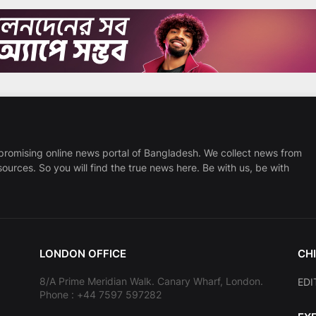
promising online news portal of Bangladesh. We collect news from
sources. So you will find the true news here. Be with us, be with
LONDON OFFICE
CHI
8/A Prime Meridian Walk. Canary Wharf, London.
EDI
Phone : +44 7597 597282